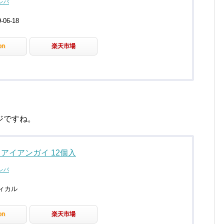
レバ
06-18
on
楽天市場
ジですね。
 アイアンガイ 12個入
レバ
ィカル
on
楽天市場