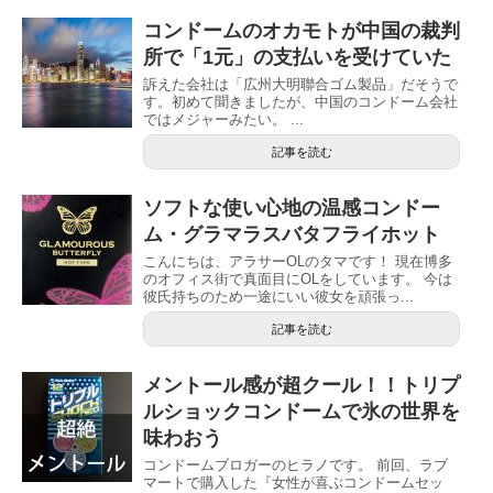
コンドームのオカモトが中国の裁判
所で「1元」の支払いを受けていた
訴えた会社は「広州大明聯合ゴム製品」だそうで
す。初めて聞きましたが、中国のコンドーム会社
ではメジャーみたい。 ...
記事を読む
ソフトな使い心地の温感コンドー
ム・グラマラスバタフライホット
こんにちは、アラサーOLのタマです！ 現在博多
のオフィス街で真面目にOLをしています。 今は
彼氏持ちのため一途にいい彼女を頑張っ...
記事を読む
メントール感が超クール！！トリプ
ルショックコンドームで氷の世界を
味わおう
コンドームブロガーのヒラノです。 前回、ラブ
マートで購入した『女性が喜ぶコンドームセッ