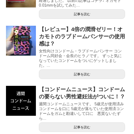
経過しました。 以前の記事はコチラ↓ オカモト
0.01mmを試してみた...
記事を読む
【レビュー】4倍の潤滑ゼリー！オ
カモトのラブドームパンサーの使用
感は？
女性向けコンドーム・ラブドームパンサー コン
ドーム同好会・会長のヒラノです。 ずっと気に
なっていたコンドームをついにゲットしまし
た。...
記事を読む
【コンドームニュース】コンドーム
の要らない男性避妊法がついに！？
週間コンドームニュースです。 5歳児が使用済み
コンドームを口に 5歳児が落ちていた使用済コン
ドームをガムと勘違いして口に 悪質ないたず
ら...
記事を読む