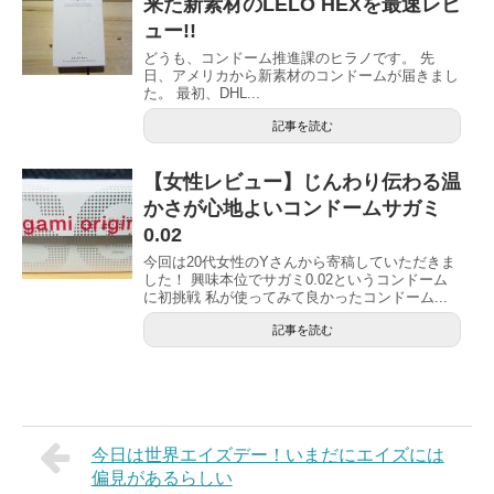
来た新素材のLELO HEXを最速レビ
ュー!!
どうも、コンドーム推進課のヒラノです。 先
日、アメリカから新素材のコンドームが届きまし
た。 最初、DHL...
記事を読む
【女性レビュー】じんわり伝わる温
かさが心地よいコンドームサガミ
0.02
今回は20代女性のYさんから寄稿していただきま
した！ 興味本位でサガミ0.02というコンドーム
に初挑戦 私が使ってみて良かったコンドーム...
記事を読む
今日は世界エイズデー！いまだにエイズには
偏見があるらしい