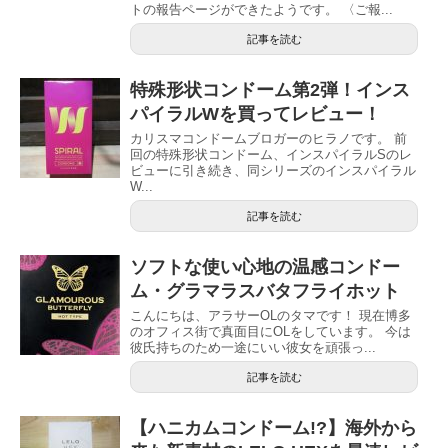
トの報告ページができたようです。 〈ご報...
記事を読む
特殊形状コンドーム第2弾！インス
パイラルWを買ってレビュー！
カリスマコンドームブロガーのヒラノです。 前
回の特殊形状コンドーム、インスパイラルSのレ
ビューに引き続き、同シリーズのインスパイラル
W...
記事を読む
ソフトな使い心地の温感コンドー
ム・グラマラスバタフライホット
こんにちは、アラサーOLのタマです！ 現在博多
のオフィス街で真面目にOLをしています。 今は
彼氏持ちのため一途にいい彼女を頑張っ...
記事を読む
【ハニカムコンドーム!?】海外から