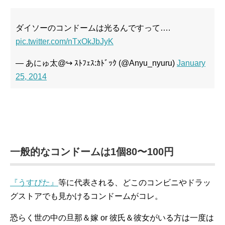
ダイソーのコンドームは光るんですって….
pic.twitter.com/nTxOkJbJyK
— あにゅ太@↪︎ ｽﾄﾌｪｽ:ｶﾄﾞｯｸ (@Anyu_nyuru)
January
25, 2014
一般的なコンドームは1個80〜100円
『うすぴた』
等に代表される、どこのコンビニやドラッ
グストアでも見かけるコンドームがコレ。
恐らく世の中の旦那＆嫁 or 彼氏＆彼女がいる方は一度は