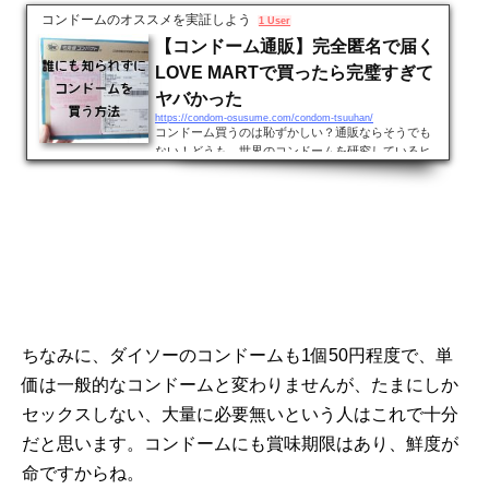
コンドームのオススメを実証しよう
1 User
【コンドーム通販】完全匿名で届く
LOVE MARTで買ったら完璧すぎて
ヤバかった
https://condom-osusume.com/condom-tsuuhan/
コンドーム買うのは恥ずかしい？通販ならそうでも
ない！どうも、世界のコンドームを研究しているヒ
ラノです。 コンドームは避妊具です。つまり、健康
器具なので本来であれば恥ずかしがるようなもので
はありません。 しかし、コンドームに恥ずかしさを
覚える人は残念ながらまだまだ多いです。 そういっ
た必要な知識の秘匿が人々の健康を害していき、ど
んどん広まってしまうという悪循環が現実にありま
す。僕の知り合いにもそういう人が多いですね。 バ
レないで買えるコンドーム通販コンドームに恥ずか
しさを覚えて...
ちなみに、ダイソーのコンドームも1個50円程度で、単
価は一般的なコンドームと変わりませんが、たまにしか
セックスしない、大量に必要無いという人はこれで十分
だと思います。コンドームにも賞味期限はあり、鮮度が
命ですからね。