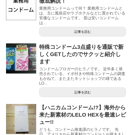
徹底解説！
業務用コンドームって何？ 業務用コンドームと
は、主に風俗店やラブホテルなどに置かれている
安価なコンドームです。 昔は安いコンドーム
は...
記事を読む
特殊コンドーム3点盛りを通販で新
しくGETしたのでサクッと紹介し
ます
コンドームブロガーのヒラノです。 近年多く発
売されている、イボ付きや特殊コンドームの調査
もかねて、またまたネットショップの雄である
LO...
記事を読む
【ハニカムコンドーム!?】海外から
来た新素材のLELO HEXを最速レビ
ュー!!
どうも、コンドーム推進課のヒラノです。 先
日、アメリカから新素材のコンドームが届きまし