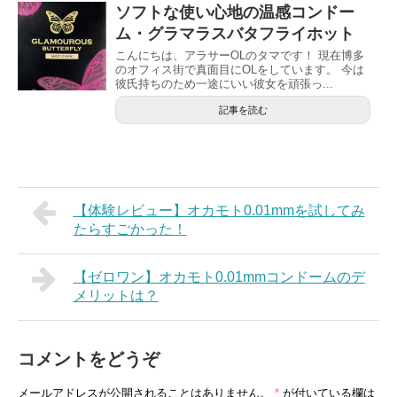
ソフトな使い心地の温感コンドー
ム・グラマラスバタフライホット
こんにちは、アラサーOLのタマです！ 現在博多
のオフィス街で真面目にOLをしています。 今は
彼氏持ちのため一途にいい彼女を頑張っ...
記事を読む
【体験レビュー】オカモト0.01mmを試してみ
たらすごかった！
【ゼロワン】オカモト0.01mmコンドームのデ
メリットは？
コメントをどうぞ
メールアドレスが公開されることはありません。
*
が付いている欄は