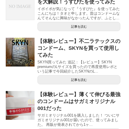
を大解説！うすぴたを使ってみた
イボイボが気になって『うすぴた』を使ってみた
こんにちは！タオと申します。昔はコンドームな
んてそんなに興味がなかったんですが、ふとし...
記事を読む
【体験レビュー】不二ラテックスの
コンドーム、SKYNを買って使用し
てみた
SKYN買ってみた 追記：【レビュー】SKYN
premiumのLサイズを買ったので再度使用レポと
いう記事で今回紹介したSKYNのL...
記事を読む
【体験レビュー】薄くて伸びる最強
のコンドームはサガミオリジナル
001だった
サガミオリジナル001を購入しました！ ついにサ
ガミオリジナル001が届いたので、使ってみまし
た。 再販が発表されてから1ヶ...